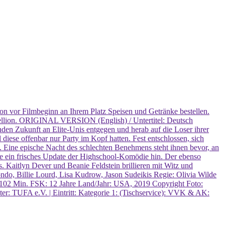
chon vor Filmbeginn an Ihrem Platz Speisen und Getränke bestellen.
rebellion. ORIGINAL VERSION (English) / Untertitel: Deutsch
nden Zukunft an Elite-Unis entgegen und herab auf die Loser ihrer
 diese offenbar nur Party im Kopf hatten. Fest entschlossen, sich
. Eine epische Nacht des schlechten Benehmens steht ihnen bevor, an
e ein frisches Update der Highschool-Komödie hin. Der ebenso
 Kaitlyn Dever und Beanie Feldstein brillieren mit Witz und
ondo, Billie Lourd, Lisa Kudrow, Jason Sudeikis Regie: Olivia Wilde
102 Min. FSK: 12 Jahre Land/Jahr: USA, 2019 Copyright Foto:
UFA e.V. | Eintritt: Kategorie 1: (Tischservice): VVK & AK: