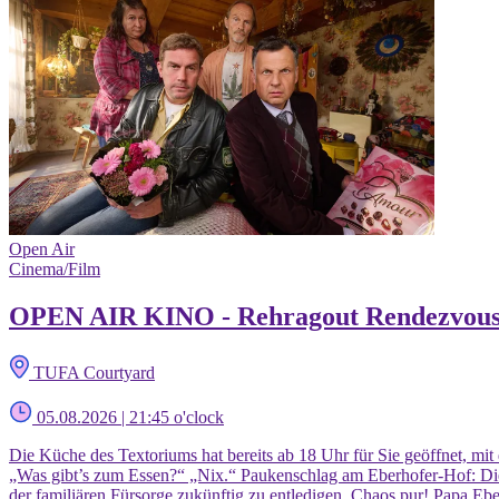
Open Air
Cinema/Film
OPEN AIR KINO - Rehragout Rendezvou
TUFA Courtyard
05.08.2026 | 21:45 o'clock
Die Küche des Textoriums hat bereits ab 18 Uhr für Sie geöffnet, mit
„Was gibt’s zum Essen?“ „Nix.“ Paukenschlag am Eberhofer-Hof: Di
der familiären Fürsorge zukünftig zu entledigen. Chaos pur! Papa Ebe