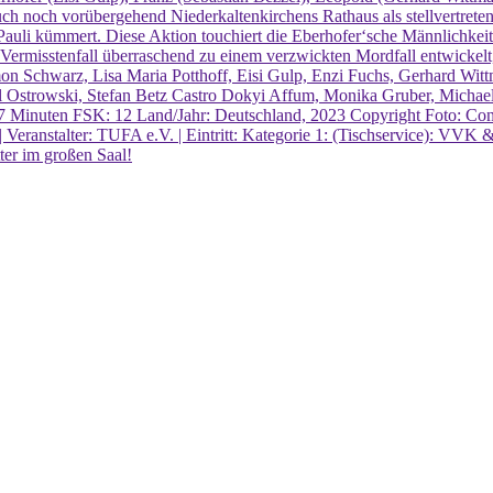
 auch noch vorübergehend Niederkaltenkirchens Rathaus als stellvertre
Pauli kümmert. Diese Aktion touchiert die Eberhofer‘sche Männlichkeit
er Vermisstenfall überraschend zu einem verzwickten Mordfall entwicke
imon Schwarz, Lisa Maria Potthoff, Eisi Gulp, Enzi Fuchs, Gerhard Wit
 Ostrowski, Stefan Betz Castro Dokyi Affum, Monika Gruber, Michael
inuten FSK: 12 Land/Jahr: Deutschland, 2023 Copyright Foto: Constan
stalter: TUFA e.V. | Eintritt: Kategorie 1: (Tischservice): VVK & 
er im großen Saal!