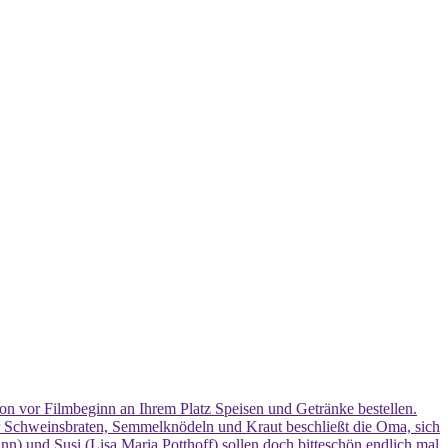
chon vor Filmbeginn an Ihrem Platz Speisen und Getränke bestellen.
 Schweinsbraten, Semmelknödeln und Kraut beschließt die Oma, sich
nn) und Susi (Lisa Maria Potthoff) sollen doch bitteschön endlich mal