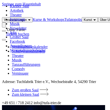
Springe zum Hauptinhalt
Kleiner Saal
Artothek
Theater
Instagram
Kurse & Workshops
Tufatopolis
Veranstaltungen
Kunst
Über 
Musik
Newsletter
Ohne Farbe
Jobs
Tickets buchen
Großer Saal
Facebook
Ausstellungen
Veranstaltungskalender
Veranstaltungskalender
Schulveranstaltungen
Theater
Musik
Tanzaufführungen
Comedy
Vernissage
Adresse:
Tuchfabrik Trier e.V., Wechselstraße 4, 54290 Trier
Zum großen Saal
Zum kleinen Saal
+49 651 / 718 2412
info@tufa-trier.de