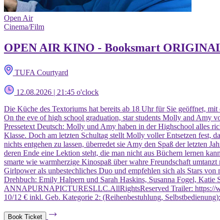
Open Air
Cinema/Film
OPEN AIR KINO - Booksmart ORIGINAL
TUFA Courtyard
12.08.2026 | 21:45 o'clock
Die Küche des Textoriums hat bereits ab 18 Uhr für Sie geöffnet, mit
On the eve of high school graduation, star students Molly and Amy 
Pressetext Deutsch: Molly und Amy haben in der Highschool alles ric
Klasse. Doch am letzten Schultag stellt Molly voller Entsetzen fest, d
nichts entgehen zu lassen, überredet sie Amy den Spaß der letzten J
deren Ende eine Lektion steht, die man nicht aus Büchern lernen 
smarte wie warmherzige Kinospaß über wahre Freundschaft umtanzt mit
Girlpower als unbestechliches Duo und empfehlen sich als Stars von 
Drehbuch: Emily Halpern und Sarah Haskins, Susanna Fogel, Katie 
ANNAPURNAPICTURESLLC.AllRightsReserved Trailer: https://www.y
10/12 € inkl. Geb. Kategorie 2: (Reihenbestuhlung, Selbstbedienung
Book Ticket