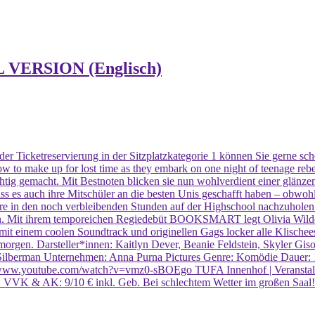
 VERSION (Englisch)
 der Ticketreservierung in der Sitzplatzkategorie 1 können Sie gerne s
vow to make up for lost time as they embark on one night of teenage 
htig gemacht. Mit Bestnoten blicken sie nun wohlverdient einer glänze
ass es auch ihre Mitschüler an die besten Unis geschafft haben – obwohl
ahre in den noch verbleibenden Stunden auf der Highschool nachzuholen
kann. Mit ihrem temporeichen Regiedebüt BOOKSMART legt Olivia Wild
 einem coolen Soundtrack und originellen Gags locker alle Klischees.
morgen. Darsteller*innen: Kaitlyn Dever, Beanie Feldstein, Skyler Gis
Silberman Unternehmen: Anna Purna Pictures Genre: Komödie Dauer: 
outube.com/watch?v=vmz0-sBOEgo TUFA Innenhof | Veranstalter: T
): VVK & AK: 9/10 € inkl. Geb. Bei schlechtem Wetter im großen Saal!