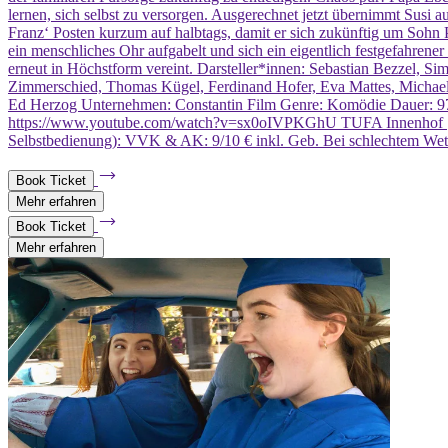
lernen, sich selbst zu versorgen. Ausgerechnet jetzt übernimmt Susi
Franz‘ Posten kurzum auf halbtags, damit er sich zukünftig um Sohn 
ein menschliches Ohr aufgabelt und sich ein eigentlich festgefahren
erneut in Höchstform vereint. Darsteller*innen: Sebastian Bezzel, S
Zimmerschied, Thomas Kügel, Ferdinand Hofer, Eva Mattes, Michael
Ed Herzog Unternehmen: Constantin Film Genre: Komödie Dauer: 97 M
https://www.youtube.com/watch?v=sx0oIVPKGhU TUFA Innenhof | Veran
Selbstbedienung): VVK & AK: 9/10 € inkl. Geb. Bei schlechtem Wett
Book Ticket
Mehr erfahren
Book Ticket
Mehr erfahren