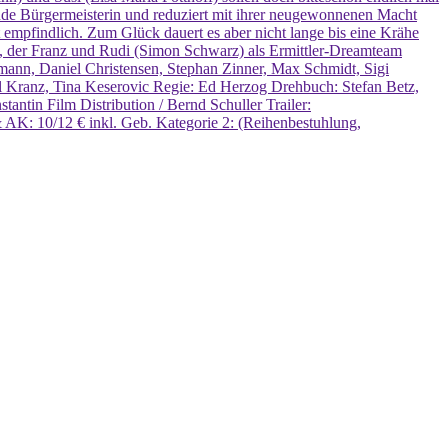
tende Bürgermeisterin und reduziert mit ihrer neugewonnenen Macht
 empfindlich. Zum Glück dauert es aber nicht lange bis eine Krähe
lt, der Franz und Rudi (Simon Schwarz) als Ermittler-Dreamteam
tmann, Daniel Christensen, Stephan Zinner, Max Schmidt, Sigi
 Kranz, Tina Keserovic Regie: Ed Herzog Drehbuch: Stefan Betz,
tin Film Distribution / Bernd Schuller Trailer:
AK: 10/12 € inkl. Geb. Kategorie 2: (Reihenbestuhlung,