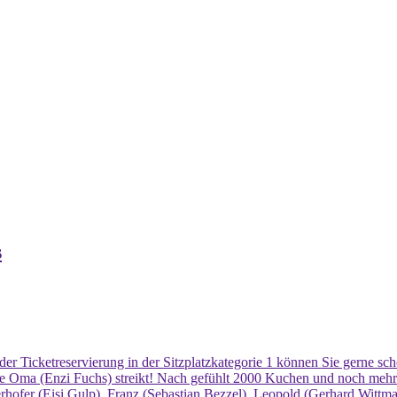
s
 der Ticketreservierung in der Sitzplatzkategorie 1 können Sie gerne s
e Oma (Enzi Fuchs) streikt! Nach gefühlt 2000 Kuchen und noch mehr
rhofer (Eisi Gulp), Franz (Sebastian Bezzel), Leopold (Gerhard Wittma