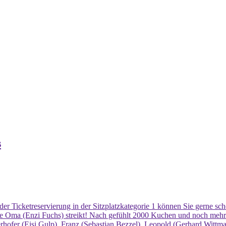
s
 der Ticketreservierung in der Sitzplatzkategorie 1 können Sie gerne s
e Oma (Enzi Fuchs) streikt! Nach gefühlt 2000 Kuchen und noch mehr
rhofer (Eisi Gulp), Franz (Sebastian Bezzel), Leopold (Gerhard Wittma