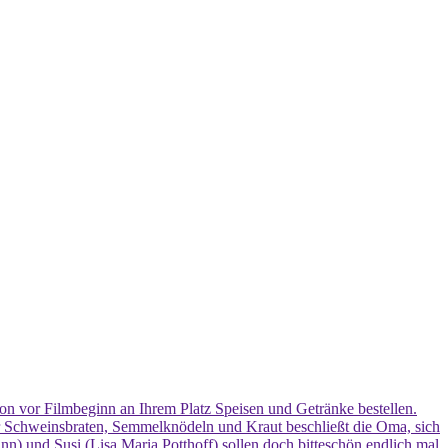
chon vor Filmbeginn an Ihrem Platz Speisen und Getränke bestellen.
 Schweinsbraten, Semmelknödeln und Kraut beschließt die Oma, sich
nn) und Susi (Lisa Maria Potthoff) sollen doch bitteschön endlich mal