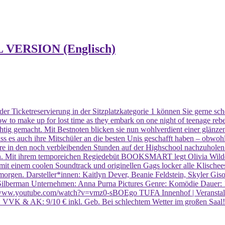
 VERSION (Englisch)
 der Ticketreservierung in der Sitzplatzkategorie 1 können Sie gerne s
vow to make up for lost time as they embark on one night of teenage 
htig gemacht. Mit Bestnoten blicken sie nun wohlverdient einer glänze
ass es auch ihre Mitschüler an die besten Unis geschafft haben – obwohl
ahre in den noch verbleibenden Stunden auf der Highschool nachzuholen
kann. Mit ihrem temporeichen Regiedebüt BOOKSMART legt Olivia Wild
 einem coolen Soundtrack und originellen Gags locker alle Klischees.
morgen. Darsteller*innen: Kaitlyn Dever, Beanie Feldstein, Skyler Gis
Silberman Unternehmen: Anna Purna Pictures Genre: Komödie Dauer: 
outube.com/watch?v=vmz0-sBOEgo TUFA Innenhof | Veranstalter: T
): VVK & AK: 9/10 € inkl. Geb. Bei schlechtem Wetter im großen Saal!