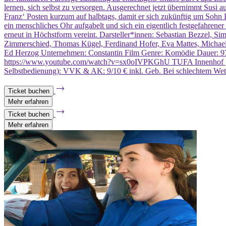
lernen, sich selbst zu versorgen. Ausgerechnet jetzt übernimmt Susi
Franz‘ Posten kurzum auf halbtags, damit er sich zukünftig um Sohn 
ein menschliches Ohr aufgabelt und sich ein eigentlich festgefahren
erneut in Höchstform vereint. Darsteller*innen: Sebastian Bezzel, S
Zimmerschied, Thomas Kügel, Ferdinand Hofer, Eva Mattes, Michael
Ed Herzog Unternehmen: Constantin Film Genre: Komödie Dauer: 97 M
https://www.youtube.com/watch?v=sx0oIVPKGhU TUFA Innenhof | Veran
Selbstbedienung): VVK & AK: 9/10 € inkl. Geb. Bei schlechtem Wett
Ticket buchen
Mehr erfahren
Ticket buchen
Mehr erfahren