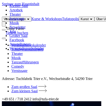
Springe zum Hauptinhalt
Kleiner Saal
Artothek
Theater
Instagram
Kurse & Workshops
Tufatopolis
Veranstaltungen
Kunst
Über 
Musik
Newsletter
Ohne Farbe
Jobs
Tickets buchen
Großer Saal
Facebook
Ausstellungen
Veranstaltungskalender
Veranstaltungskalender
Schulveranstaltungen
Theater
Musik
Tanzaufführungen
Comedy
Vernissage
Adresse:
Tuchfabrik Trier e.V., Wechselstraße 4, 54290 Trier
Zum großen Saal
Zum kleinen Saal
+49 651 / 718 2412
info@tufa-trier.de