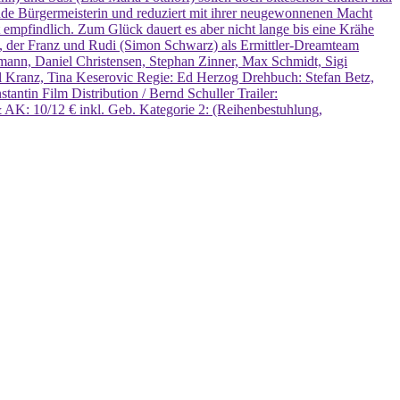
tende Bürgermeisterin und reduziert mit ihrer neugewonnenen Macht
 empfindlich. Zum Glück dauert es aber nicht lange bis eine Krähe
lt, der Franz und Rudi (Simon Schwarz) als Ermittler-Dreamteam
tmann, Daniel Christensen, Stephan Zinner, Max Schmidt, Sigi
 Kranz, Tina Keserovic Regie: Ed Herzog Drehbuch: Stefan Betz,
tin Film Distribution / Bernd Schuller Trailer:
AK: 10/12 € inkl. Geb. Kategorie 2: (Reihenbestuhlung,