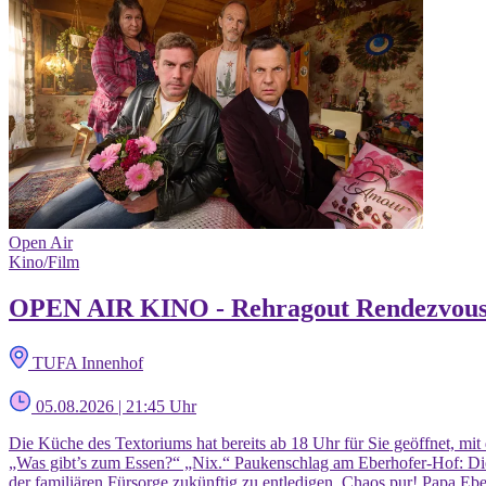
Open Air
Kino/Film
OPEN AIR KINO - Rehragout Rendezvou
TUFA Innenhof
05.08.2026 | 21:45 Uhr
Die Küche des Textoriums hat bereits ab 18 Uhr für Sie geöffnet, mit
„Was gibt’s zum Essen?“ „Nix.“ Paukenschlag am Eberhofer-Hof: Di
der familiären Fürsorge zukünftig zu entledigen. Chaos pur! Papa Ebe