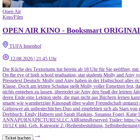
Open Air
Kino/Film
OPEN AIR KINO - Booksmart ORIGINAL
TUFA Innenhof
12.08.2026 | 21:45 Uhr
Die Küche des Textoriums hat bereits ab 18 Uhr für Sie geöffnet, mit
On the eve of high school graduation, star students Molly and Amy 
Pressetext Deutsch: Molly und Amy haben in der Highschool alles ric
Klasse. Doch am letzten Schultag stellt Molly voller Entsetzen fest, d
nichts entgehen zu lassen, überredet sie Amy den Spaß der letzten J
deren Ende eine Lektion steht, die man nicht aus Büchern lernen 
smarte wie warmherzige Kinospaß über wahre Freundschaft umtanzt mit
Girlpower als unbestechliches Duo und empfehlen sich als Stars von 
Drehbuch: Emily Halpern und Sarah Haskins, Susanna Fogel, Katie 
ANNAPURNAPICTURESLLC.AllRightsReserved Trailer: https://www.y
10/12 € inkl. Geb. Kategorie 2: (Reihenbestuhlung, Selbstbedienung
Ticket buchen