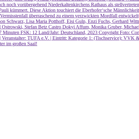
 auch noch vorübergehend Niederkaltenkirchens Rathaus als stellvertre
Pauli kümmert. Diese Aktion touchiert die Eberhofer‘sche Männlichkeit
er Vermisstenfall überraschend zu einem verzwickten Mordfall entwicke
imon Schwarz, Lisa Maria Potthoff, Eisi Gulp, Enzi Fuchs, Gerhard Wit
 Ostrowski, Stefan Betz Castro Dokyi Affum, Monika Gruber, Michael
inuten FSK: 12 Land/Jahr: Deutschland, 2023 Copyright Foto: Constan
stalter: TUFA e.V. | Eintritt: Kategorie 1: (Tischservice): VVK & 
er im großen Saal!