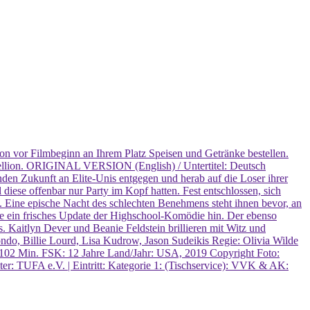
chon vor Filmbeginn an Ihrem Platz Speisen und Getränke bestellen.
rebellion. ORIGINAL VERSION (English) / Untertitel: Deutsch
nden Zukunft an Elite-Unis entgegen und herab auf die Loser ihrer
 diese offenbar nur Party im Kopf hatten. Fest entschlossen, sich
. Eine epische Nacht des schlechten Benehmens steht ihnen bevor, an
e ein frisches Update der Highschool-Komödie hin. Der ebenso
 Kaitlyn Dever und Beanie Feldstein brillieren mit Witz und
ondo, Billie Lourd, Lisa Kudrow, Jason Sudeikis Regie: Olivia Wilde
102 Min. FSK: 12 Jahre Land/Jahr: USA, 2019 Copyright Foto:
UFA e.V. | Eintritt: Kategorie 1: (Tischservice): VVK & AK: