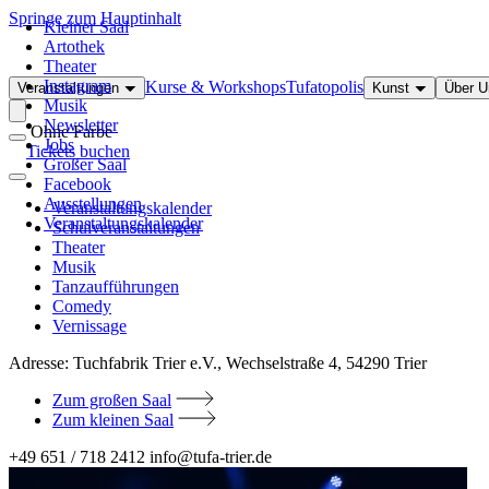
Springe zum Hauptinhalt
Kleiner Saal
Artothek
Theater
Instagram
Kurse & Workshops
Tufatopolis
Veranstaltungen
Kunst
Über 
Musik
Newsletter
Ohne Farbe
Jobs
Tickets buchen
Großer Saal
Facebook
Ausstellungen
Veranstaltungskalender
Veranstaltungskalender
Schulveranstaltungen
Theater
Musik
Tanzaufführungen
Comedy
Vernissage
Adresse:
Tuchfabrik Trier e.V., Wechselstraße 4, 54290 Trier
Zum großen Saal
Zum kleinen Saal
+49 651 / 718 2412
info@tufa-trier.de