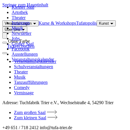
Springe zum Hauptinhalt
Kleiner Saal
Artothek
Theater
Instagram
Kurse & Workshops
Tufatopolis
Veranstaltungen
Kunst
Musik
Über Uns
Newsletter
Jobs
Ohne Farbe
Großer Saal
Tickets buchen
Facebook
Ausstellungen
Veranstaltungskalender
Veranstaltungskalender
Schulveranstaltungen
Theater
Musik
Tanzaufführungen
Comedy
Vernissage
Adresse:
Tuchfabrik Trier e.V., Wechselstraße 4, 54290 Trier
Zum großen Saal
Zum kleinen Saal
+49 651 / 718 2412
info@tufa-trier.de