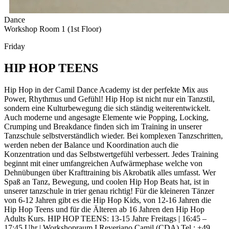
Dance
Workshop Room 1 (1st Floor)
Friday
HIP HOP TEENS
Hip Hop in der Camil Dance Academy ist der perfekte Mix aus
Power, Rhythmus und Gefühl! Hip Hop ist nicht nur ein Tanzstil,
sondern eine Kulturbewegung die sich ständig weiterentwickelt.
Auch moderne und angesagte Elemente wie Popping, Locking,
Crumping und Breakdance finden sich im Training in unserer
Tanzschule selbstverständlich wieder. Bei komplexen Tanzschritten,
werden neben der Balance und Koordination auch die
Konzentration und das Selbstwertgefühl verbessert. Jedes Training
beginnt mit einer umfangreichen Aufwärmephase welche von
Dehnübungen über Krafttraining bis Akrobatik alles umfasst. Wer
Spaß an Tanz, Bewegung, und coolen Hip Hop Beats hat, ist in
unserer tanzschule in trier genau richtig! Für die kleineren Tänzer
von 6-12 Jahren gibt es die Hip Hop Kids, von 12-16 Jahren die
Hip Hop Teens und für die Älteren ab 16 Jahren den Hip Hop
Adults Kurs. HIP HOP TEENS: 13-15 Jahre Freitags | 16:45 –
17:45 Uhr | Workshopraum I Reveriano Camil (CDA) Tel.: +49