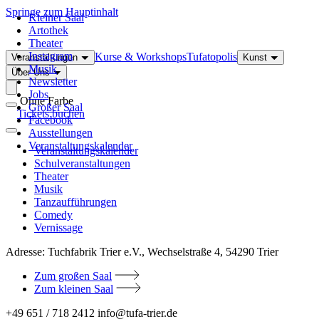
Springe zum Hauptinhalt
Kleiner Saal
Artothek
Theater
Instagram
Kurse & Workshops
Tufatopolis
Veranstaltungen
Kunst
Musik
Über Uns
Newsletter
Jobs
Ohne Farbe
Großer Saal
Tickets buchen
Facebook
Ausstellungen
Veranstaltungskalender
Veranstaltungskalender
Schulveranstaltungen
Theater
Musik
Tanzaufführungen
Comedy
Vernissage
Adresse:
Tuchfabrik Trier e.V., Wechselstraße 4, 54290 Trier
Zum großen Saal
Zum kleinen Saal
+49 651 / 718 2412
info@tufa-trier.de