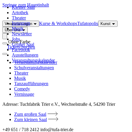
Springe zum Hauptinhalt
Kleiner Saal
Artothek
Theater
Instagram
Kurse & Workshops
Tufatopolis
Veranstaltungen
Kunst
Musik
Über Uns
Newsletter
Jobs
Ohne Farbe
Großer Saal
Tickets buchen
Facebook
Ausstellungen
Veranstaltungskalender
Veranstaltungskalender
Schulveranstaltungen
Theater
Musik
Tanzaufführungen
Comedy
Vernissage
Adresse:
Tuchfabrik Trier e.V., Wechselstraße 4, 54290 Trier
Zum großen Saal
Zum kleinen Saal
+49 651 / 718 2412
info@tufa-trier.de