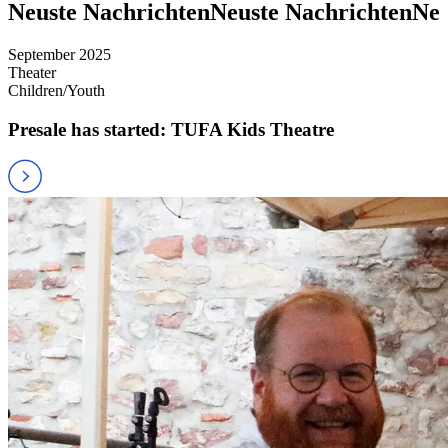
Neuste Nachrichten
Neuste Nachrichten
Neu
September 2025
Theater
Children/Youth
Presale has started: TUFA Kids Theatre