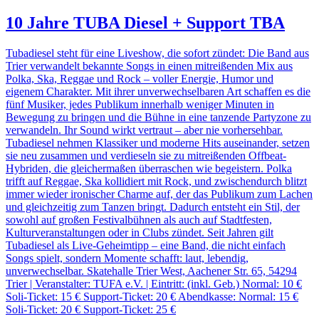
10 Jahre TUBA Diesel + Support TBA
Tubadiesel steht für eine Liveshow, die sofort zündet: Die Band aus
Trier verwandelt bekannte Songs in einen mitreißenden Mix aus
Polka, Ska, Reggae und Rock – voller Energie, Humor und
eigenem Charakter. Mit ihrer unverwechselbaren Art schaffen es die
fünf Musiker, jedes Publikum innerhalb weniger Minuten in
Bewegung zu bringen und die Bühne in eine tanzende Partyzone zu
verwandeln. Ihr Sound wirkt vertraut – aber nie vorhersehbar.
Tubadiesel nehmen Klassiker und moderne Hits auseinander, setzen
sie neu zusammen und verdieseln sie zu mitreißenden Offbeat-
Hybriden, die gleichermaßen überraschen wie begeistern. Polka
trifft auf Reggae, Ska kollidiert mit Rock, und zwischendurch blitzt
immer wieder ironischer Charme auf, der das Publikum zum Lachen
und gleichzeitig zum Tanzen bringt. Dadurch entsteht ein Stil, der
sowohl auf großen Festivalbühnen als auch auf Stadtfesten,
Kulturveranstaltungen oder in Clubs zündet. Seit Jahren gilt
Tubadiesel als Live-Geheimtipp – eine Band, die nicht einfach
Songs spielt, sondern Momente schafft: laut, lebendig,
unverwechselbar. Skatehalle Trier West, Aachener Str. 65, 54294
Trier | Veranstalter: TUFA e.V. | Eintritt: (inkl. Geb.) Normal: 10 €
Soli-Ticket: 15 € Support-Ticket: 20 € Abendkasse: Normal: 15 €
Soli-Ticket: 20 € Support-Ticket: 25 €