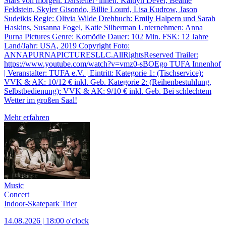
Stars von morgen. Darsteller*innen: Kaitlyn Dever, Beanie
Feldstein, Skyler Gisondo, Billie Lourd, Lisa Kudrow, Jason
Sudeikis Regie: Olivia Wilde Drehbuch: Emily Halpern und Sarah
Haskins, Susanna Fogel, Katie Silberman Unternehmen: Anna
Purna Pictures Genre: Komödie Dauer: 102 Min. FSK: 12 Jahre
Land/Jahr: USA, 2019 Copyright Foto:
ANNAPURNAPICTURESLLC.AllRightsReserved Trailer:
https://www.youtube.com/watch?v=vmz0-sBOEgo TUFA Innenhof
| Veranstalter: TUFA e.V. | Eintritt: Kategorie 1: (Tischservice):
VVK & AK: 10/12 € inkl. Geb. Kategorie 2: (Reihenbestuhlung,
Selbstbedienung): VVK & AK: 9/10 € inkl. Geb. Bei schlechtem
Wetter im großen Saal!
Mehr erfahren
Music
Concert
Indoor-Skatepark Trier
14.08.2026 | 18:00 o'clock