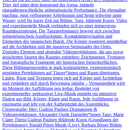
Trier, tief unter dem Innenrund der Arena, entsteht
eineaußergewöhnliche zeitgenössische Performance. Die ehemalige
machina, einst verborgener Arbeitsraum und heute teilweise unter
Wasser, wird für kurze Zeit zur Bühne. Tanz, bildende Kunst, Video
und experimentelle Musik verbinden sich zu einer immersiven
Rauminszenierung. Die Tanzperformance bewegt sich zwischen
zeitgenössischem Ausdruckstanz, Kontaktimprovisation und
Elementen des japanischen Butoh. Die Körper reagieren unmittelbar
auf die Architektur und die massiven Steinquader des Ortes.
Zentrales Element sind abstrakte Videoprojektionen, die aus zuvor
gesicherten Spuren des Raumes entstehen: Zeichnungen, Frottagen
und fotografische Fragmente der historischen Steinoberflächen.
Diese Bildspurenwerden in stark kontrastierten, expressionistisch
geprägten Projektionen auf Tänzer*innen und Raum übertragen.
Linien, Risse und Texturen legen sich auf Körper und Architektur
und verändern sich durch Bewegung ständig – Vergangenheit wird
im Moment der Aufführung neu lesbar. Begleitet von
experimenteller, perkussiver Live-Musik entsteht ein intensiver
Dialog aus Bild, Körper, Klang und Raum. Jede Aufführung ist
einzigartig und lebt von der Authentizität des Augenblicks.
Choreografie/ Idee: Gudrun Paulsen Dramaturgie &
Videoprojektionen: Alexander Ourth Darsteller*innen Tanz: Marie
Claire Theiss Gudrun Paulsen Bildende Kunst (Grundlagen der
Projektionen): Harald Priem Musik (Live): Barbara Birner Böhm: