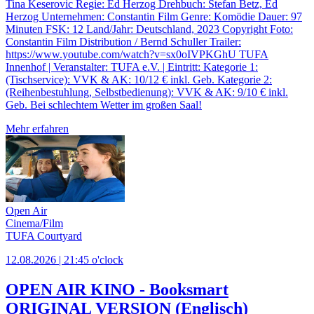
Tina Keserovic Regie: Ed Herzog Drehbuch: Stefan Betz, Ed
Herzog Unternehmen: Constantin Film Genre: Komödie Dauer: 97
Minuten FSK: 12 Land/Jahr: Deutschland, 2023 Copyright Foto:
Constantin Film Distribution / Bernd Schuller Trailer:
https://www.youtube.com/watch?v=sx0oIVPKGhU TUFA
Innenhof | Veranstalter: TUFA e.V. | Eintritt: Kategorie 1:
(Tischservice): VVK & AK: 10/12 € inkl. Geb. Kategorie 2:
(Reihenbestuhlung, Selbstbedienung): VVK & AK: 9/10 € inkl.
Geb. Bei schlechtem Wetter im großen Saal!
Mehr erfahren
Open Air
Cinema/Film
TUFA Courtyard
12.08.2026 | 21:45 o'clock
OPEN AIR KINO - Booksmart
ORIGINAL VERSION (Englisch)