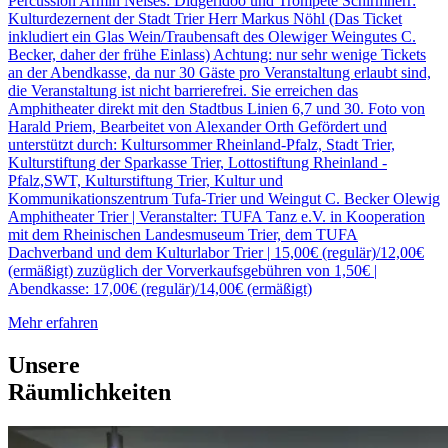
Percussion Armin Neises: Didgeridoo und Trompete Schirmherr:
Kulturdezernent der Stadt Trier Herr Markus Nöhl (Das Ticket
inkludiert ein Glas Wein/Traubensaft des Olewiger Weingutes C.
Becker, daher der frühe Einlass) Achtung: nur sehr wenige Tickets
an der Abendkasse, da nur 30 Gäste pro Veranstaltung erlaubt sind,
die Veranstaltung ist nicht barrierefrei. Sie erreichen das
Amphitheater direkt mit den Stadtbus Linien 6,7 und 30. Foto von
Harald Priem, Bearbeitet von Alexander Orth Gefördert und
unterstützt durch: Kultursommer Rheinland-Pfalz, Stadt Trier,
Kulturstiftung der Sparkasse Trier, Lottostiftung Rheinland -
Pfalz,SWT, Kulturstiftung Trier, Kultur und
Kommunikationszentrum Tufa-Trier und Weingut C. Becker Olewig
Amphitheater Trier | Veranstalter: TUFA Tanz e.V. in Kooperation
mit dem Rheinischen Landesmuseum Trier, dem TUFA
Dachverband und dem Kulturlabor Trier | 15,00€ (regulär)/12,00€
(ermäßigt) zuzüglich der Vorverkaufsgebühren von 1,50€ |
Abendkasse: 17,00€ (regulär)/14,00€ (ermäßigt)
Mehr erfahren
Unsere
Räumlichkeiten