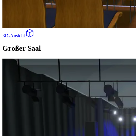
3D-Ansicht
Gro
ß
er Saal