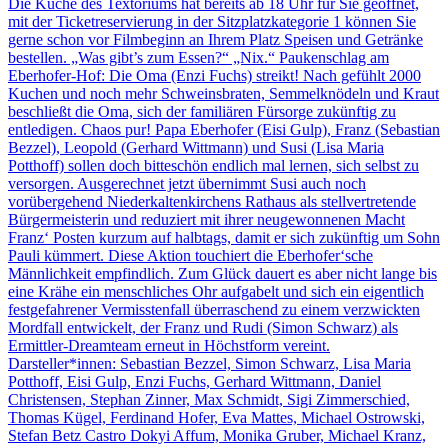
Die Küche des Textoriums hat bereits ab 18 Uhr für Sie geöffnet,
mit der Ticketreservierung in der Sitzplatzkategorie 1 können Sie
gerne schon vor Filmbeginn an Ihrem Platz Speisen und Getränke
bestellen. „Was gibt’s zum Essen?“ „Nix.“ Paukenschlag am
Eberhofer-Hof: Die Oma (Enzi Fuchs) streikt! Nach gefühlt 2000
Kuchen und noch mehr Schweinsbraten, Semmelknödeln und Kraut
beschließt die Oma, sich der familiären Fürsorge zukünftig zu
entledigen. Chaos pur! Papa Eberhofer (Eisi Gulp), Franz (Sebastian
Bezzel), Leopold (Gerhard Wittmann) und Susi (Lisa Maria
Potthoff) sollen doch bitteschön endlich mal lernen, sich selbst zu
versorgen. Ausgerechnet jetzt übernimmt Susi auch noch
vorübergehend Niederkaltenkirchens Rathaus als stellvertretende
Bürgermeisterin und reduziert mit ihrer neugewonnenen Macht
Franz‘ Posten kurzum auf halbtags, damit er sich zukünftig um Sohn
Pauli kümmert. Diese Aktion touchiert die Eberhofer‘sche
Männlichkeit empfindlich. Zum Glück dauert es aber nicht lange bis
eine Krähe ein menschliches Ohr aufgabelt und sich ein eigentlich
festgefahrener Vermisstenfall überraschend zu einem verzwickten
Mordfall entwickelt, der Franz und Rudi (Simon Schwarz) als
Ermittler-Dreamteam erneut in Höchstform vereint.
Darsteller*innen: Sebastian Bezzel, Simon Schwarz, Lisa Maria
Potthoff, Eisi Gulp, Enzi Fuchs, Gerhard Wittmann, Daniel
Christensen, Stephan Zinner, Max Schmidt, Sigi Zimmerschied,
Thomas Kügel, Ferdinand Hofer, Eva Mattes, Michael Ostrowski,
Stefan Betz Castro Dokyi Affum, Monika Gruber, Michael Kranz,