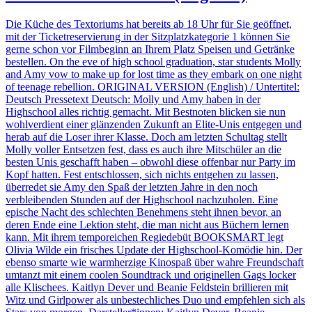
Die Küche des Textoriums hat bereits ab 18 Uhr für Sie geöffnet,
mit der Ticketreservierung in der Sitzplatzkategorie 1 können Sie
gerne schon vor Filmbeginn an Ihrem Platz Speisen und Getränke
bestellen. On the eve of high school graduation, star students Molly
and Amy vow to make up for lost time as they embark on one night
of teenage rebellion. ORIGINAL VERSION (English) / Untertitel:
Deutsch Pressetext Deutsch: Molly und Amy haben in der
Highschool alles richtig gemacht. Mit Bestnoten blicken sie nun
wohlverdient einer glänzenden Zukunft an Elite-Unis entgegen und
herab auf die Loser ihrer Klasse. Doch am letzten Schultag stellt
Molly voller Entsetzen fest, dass es auch ihre Mitschüler an die
besten Unis geschafft haben – obwohl diese offenbar nur Party im
Kopf hatten. Fest entschlossen, sich nichts entgehen zu lassen,
überredet sie Amy den Spaß der letzten Jahre in den noch
verbleibenden Stunden auf der Highschool nachzuholen. Eine
epische Nacht des schlechten Benehmens steht ihnen bevor, an
deren Ende eine Lektion steht, die man nicht aus Büchern lernen
kann. Mit ihrem temporeichen Regiedebüt BOOKSMART legt
Olivia Wilde ein frisches Update der Highschool-Komödie hin. Der
ebenso smarte wie warmherzige Kinospaß über wahre Freundschaft
umtanzt mit einem coolen Soundtrack und originellen Gags locker
alle Klischees. Kaitlyn Dever und Beanie Feldstein brillieren mit
Witz und Girlpower als unbestechliches Duo und empfehlen sich als