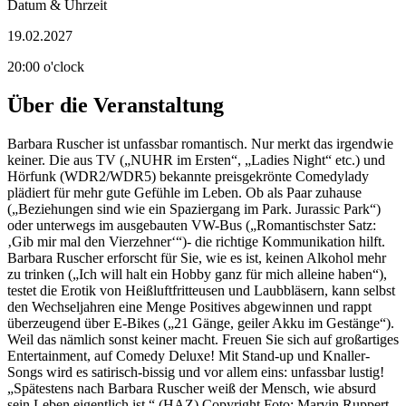
Datum & Uhrzeit
19.02.2027
20:00 o'clock
Über die Veranstaltung
Barbara Ruscher ist unfassbar romantisch. Nur merkt das irgendwie
keiner. Die aus TV („NUHR im Ersten“, „Ladies Night“ etc.) und
Hörfunk (WDR2/WDR5) bekannte preisgekrönte Comedylady
plädiert für mehr gute Gefühle im Leben. Ob als Paar zuhause
(„Beziehungen sind wie ein Spaziergang im Park. Jurassic Park“)
oder unterwegs im ausgebauten VW-Bus („Romantischster Satz:
‚Gib mir mal den Vierzehner‘“)- die richtige Kommunikation hilft.
Barbara Ruscher erforscht für Sie, wie es ist, keinen Alkohol mehr
zu trinken („Ich will halt ein Hobby ganz für mich alleine haben“),
testet die Erotik von Heißluftfritteusen und Laubbläsern, kann selbst
den Wechseljahren eine Menge Positives abgewinnen und rappt
überzeugend über E-Bikes („21 Gänge, geiler Akku im Gestänge“).
Weil das nämlich sonst keiner macht. Freuen Sie sich auf großartiges
Entertainment, auf Comedy Deluxe! Mit Stand-up und Knaller-
Songs wird es satirisch-bissig und vor allem eins: unfassbar lustig!
„Spätestens nach Barbara Ruscher weiß der Mensch, wie absurd
sein Leben eigentlich ist.“ (HAZ) Copyright Foto: Marvin Ruppert