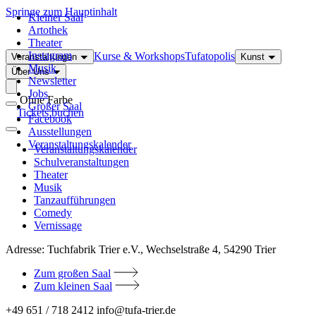
Springe zum Hauptinhalt
Kleiner Saal
Artothek
Theater
Instagram
Kurse & Workshops
Tufatopolis
Veranstaltungen
Kunst
Musik
Über Uns
Newsletter
Jobs
Ohne Farbe
Großer Saal
Tickets buchen
Facebook
Ausstellungen
Veranstaltungskalender
Veranstaltungskalender
Schulveranstaltungen
Theater
Musik
Tanzaufführungen
Comedy
Vernissage
Adresse:
Tuchfabrik Trier e.V., Wechselstraße 4, 54290 Trier
Zum großen Saal
Zum kleinen Saal
+49 651 / 718 2412
info@tufa-trier.de