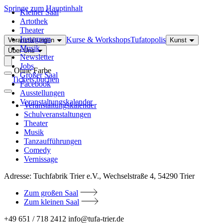
Springe zum Hauptinhalt
Kleiner Saal
Artothek
Theater
Instagram
Kurse & Workshops
Tufatopolis
Veranstaltungen
Kunst
Musik
Über Uns
Newsletter
Jobs
Ohne Farbe
Großer Saal
Tickets buchen
Facebook
Ausstellungen
Veranstaltungskalender
Veranstaltungskalender
Schulveranstaltungen
Theater
Musik
Tanzaufführungen
Comedy
Vernissage
Adresse:
Tuchfabrik Trier e.V., Wechselstraße 4, 54290 Trier
Zum großen Saal
Zum kleinen Saal
+49 651 / 718 2412
info@tufa-trier.de