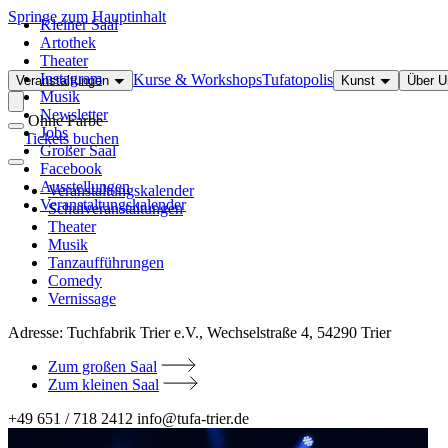
Springe zum Hauptinhalt
Kleiner Saal
Artothek
Theater
Instagram
Kurse & Workshops
Tufatopolis
Veranstaltungen
Kunst
Über 
Musik
Newsletter
Ohne Farbe
Jobs
Tickets buchen
Großer Saal
Facebook
Ausstellungen
Veranstaltungskalender
Veranstaltungskalender
Schulveranstaltungen
Theater
Musik
Tanzaufführungen
Comedy
Vernissage
Adresse:
Tuchfabrik Trier e.V., Wechselstraße 4, 54290 Trier
Zum großen Saal
Zum kleinen Saal
+49 651 / 718 2412
info@tufa-trier.de