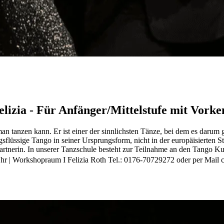
a - Für Anfänger/Mittelstufe mit Vorken
e man tanzen kann. Er ist einer der sinnlichsten Tänze, bei dem es dar
üssige Tango in seiner Ursprungsform, nicht in der europäisierten St
rtnerin. In unserer Tanzschule besteht zur Teilnahme an den Tango Kurse
0 Uhr | Workshopraum I Felizia Roth Tel.: 0176-70729272 oder per Ma