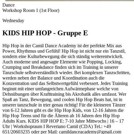
Dance
Workshop Room 1 (1st Floor)
Wednesday
KIDS HIP HOP - Gruppe E
Hip Hop in der Camil Dance Academy ist der perfekte Mix aus
Power, Rhythmus und Gefühl! Hip Hop ist nicht nur ein Tanzstil,
sondern eine Kulturbewegung die sich ständig weiterentwickelt.
Auch moderne und angesagte Elemente wie Popping, Locking,
Crumping und Breakdance finden sich im Training in unserer
Tanzschule selbstverständlich wieder. Bei komplexen Tanzschritten,
werden neben der Balance und Koordination auch die
Konzentration und das Selbstwertgefühl verbessert. Jedes Training
beginnt mit einer umfangreichen Aufwärmephase welche von
Dehnübungen über Krafttraining bis Akrobatik alles umfasst. Wer
Spaß an Tanz, Bewegung, und coolen Hip Hop Beats hat, ist in
unserer tanzschule in trier genau richtig! Für die kleineren Tänzer
von 6-12 Jahren gibt es die Hip Hop Kids, von 12-16 Jahren die
Hip Hop Teens und für die Älteren ab 16 Jahren den Hip Hop
Adults Kurs. KIDS HIP HOP E: 7-10 Jahre Mittwochs | 16 – 17
Uhr | Workshopraum I Reveriano Camil (CDA) Tel.: +49
651/20603235 oder per Mail: camildanceacademy@gmail.com