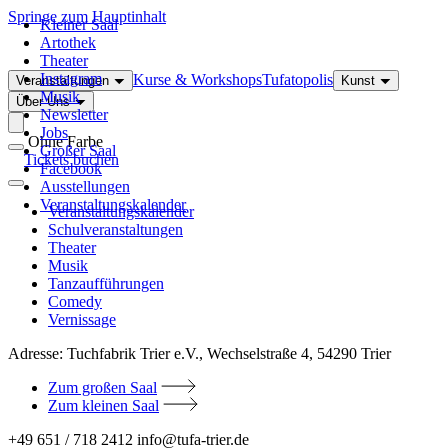
Springe zum Hauptinhalt
Kleiner Saal
Artothek
Theater
Instagram
Kurse & Workshops
Tufatopolis
Veranstaltungen
Kunst
Musik
Über Uns
Newsletter
Jobs
Ohne Farbe
Großer Saal
Tickets buchen
Facebook
Ausstellungen
Veranstaltungskalender
Veranstaltungskalender
Schulveranstaltungen
Theater
Musik
Tanzaufführungen
Comedy
Vernissage
Adresse:
Tuchfabrik Trier e.V., Wechselstraße 4, 54290 Trier
Zum großen Saal
Zum kleinen Saal
+49 651 / 718 2412
info@tufa-trier.de