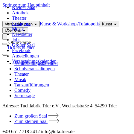
Springe zum Hauptinhalt
Kleiner Saal
Artothek
Theater
Instagram
Kurse & Workshops
Tufatopolis
Veranstaltungen
Kunst
Musik
Über Uns
Newsletter
Jobs
Ohne Farbe
Großer Saal
Tickets buchen
Facebook
Ausstellungen
Veranstaltungskalender
Veranstaltungskalender
Schulveranstaltungen
Theater
Musik
Tanzaufführungen
Comedy
Vernissage
Adresse:
Tuchfabrik Trier e.V., Wechselstraße 4, 54290 Trier
Zum großen Saal
Zum kleinen Saal
+49 651 / 718 2412
info@tufa-trier.de