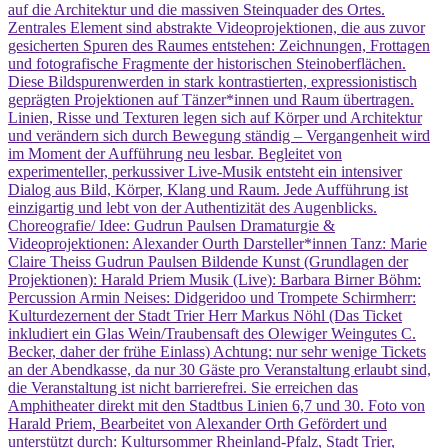
auf die Architektur und die massiven Steinquader des Ortes.
Zentrales Element sind abstrakte Videoprojektionen, die aus zuvor
gesicherten Spuren des Raumes entstehen: Zeichnungen, Frottagen
und fotografische Fragmente der historischen Steinoberflächen.
Diese Bildspurenwerden in stark kontrastierten, expressionistisch
geprägten Projektionen auf Tänzer*innen und Raum übertragen.
Linien, Risse und Texturen legen sich auf Körper und Architektur
und verändern sich durch Bewegung ständig – Vergangenheit wird
im Moment der Aufführung neu lesbar. Begleitet von
experimenteller, perkussiver Live-Musik entsteht ein intensiver
Dialog aus Bild, Körper, Klang und Raum. Jede Aufführung ist
einzigartig und lebt von der Authentizität des Augenblicks.
Choreografie/ Idee: Gudrun Paulsen Dramaturgie &
Videoprojektionen: Alexander Ourth Darsteller*innen Tanz: Marie
Claire Theiss Gudrun Paulsen Bildende Kunst (Grundlagen der
Projektionen): Harald Priem Musik (Live): Barbara Birner Böhm:
Percussion Armin Neises: Didgeridoo und Trompete Schirmherr:
Kulturdezernent der Stadt Trier Herr Markus Nöhl (Das Ticket
inkludiert ein Glas Wein/Traubensaft des Olewiger Weingutes C.
Becker, daher der frühe Einlass) Achtung: nur sehr wenige Tickets
an der Abendkasse, da nur 30 Gäste pro Veranstaltung erlaubt sind,
die Veranstaltung ist nicht barrierefrei. Sie erreichen das
Amphitheater direkt mit den Stadtbus Linien 6,7 und 30. Foto von
Harald Priem, Bearbeitet von Alexander Orth Gefördert und
unterstützt durch: Kultursommer Rheinland-Pfalz, Stadt Trier,