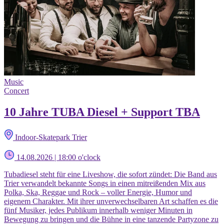
Music
Concert
10 Jahre TUBA Diesel + Support TBA
Indoor-Skatepark Trier
14.08.2026 | 18:00 o'clock
Tubadiesel steht für eine Liveshow, die sofort zündet: Die Band aus
Trier verwandelt bekannte Songs in einen mitreißenden Mix aus
Polka, Ska, Reggae und Rock – voller Energie, Humor und
eigenem Charakter. Mit ihrer unverwechselbaren Art schaffen es die
fünf Musiker, jedes Publikum innerhalb weniger Minuten in
Bewegung zu bringen und die Bühne in eine tanzende Partyzone zu