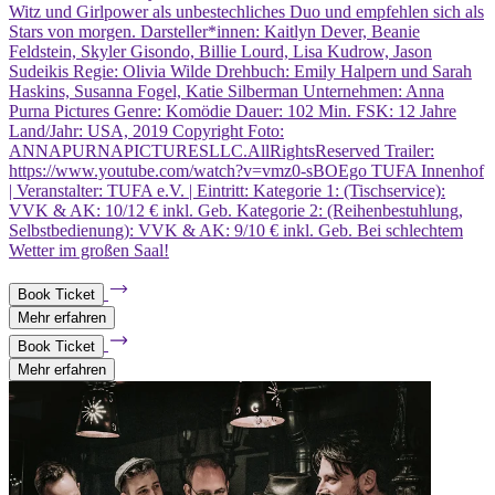
Witz und Girlpower als unbestechliches Duo und empfehlen sich als
Stars von morgen. Darsteller*innen: Kaitlyn Dever, Beanie
Feldstein, Skyler Gisondo, Billie Lourd, Lisa Kudrow, Jason
Sudeikis Regie: Olivia Wilde Drehbuch: Emily Halpern und Sarah
Haskins, Susanna Fogel, Katie Silberman Unternehmen: Anna
Purna Pictures Genre: Komödie Dauer: 102 Min. FSK: 12 Jahre
Land/Jahr: USA, 2019 Copyright Foto:
ANNAPURNAPICTURESLLC.AllRightsReserved Trailer:
https://www.youtube.com/watch?v=vmz0-sBOEgo TUFA Innenhof
| Veranstalter: TUFA e.V. | Eintritt: Kategorie 1: (Tischservice):
VVK & AK: 10/12 € inkl. Geb. Kategorie 2: (Reihenbestuhlung,
Selbstbedienung): VVK & AK: 9/10 € inkl. Geb. Bei schlechtem
Wetter im großen Saal!
Book Ticket
Mehr erfahren
Book Ticket
Mehr erfahren