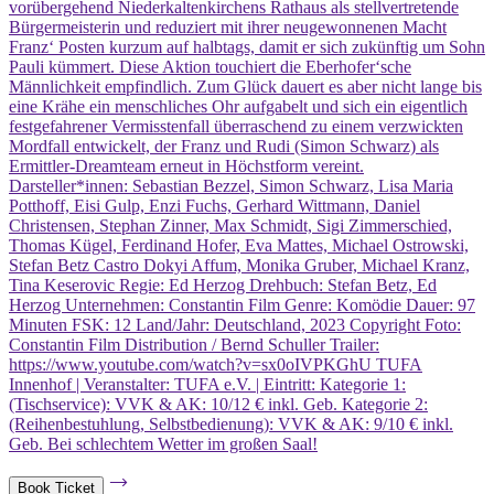
vorübergehend Niederkaltenkirchens Rathaus als stellvertretende
Bürgermeisterin und reduziert mit ihrer neugewonnenen Macht
Franz‘ Posten kurzum auf halbtags, damit er sich zukünftig um Sohn
Pauli kümmert. Diese Aktion touchiert die Eberhofer‘sche
Männlichkeit empfindlich. Zum Glück dauert es aber nicht lange bis
eine Krähe ein menschliches Ohr aufgabelt und sich ein eigentlich
festgefahrener Vermisstenfall überraschend zu einem verzwickten
Mordfall entwickelt, der Franz und Rudi (Simon Schwarz) als
Ermittler-Dreamteam erneut in Höchstform vereint.
Darsteller*innen: Sebastian Bezzel, Simon Schwarz, Lisa Maria
Potthoff, Eisi Gulp, Enzi Fuchs, Gerhard Wittmann, Daniel
Christensen, Stephan Zinner, Max Schmidt, Sigi Zimmerschied,
Thomas Kügel, Ferdinand Hofer, Eva Mattes, Michael Ostrowski,
Stefan Betz Castro Dokyi Affum, Monika Gruber, Michael Kranz,
Tina Keserovic Regie: Ed Herzog Drehbuch: Stefan Betz, Ed
Herzog Unternehmen: Constantin Film Genre: Komödie Dauer: 97
Minuten FSK: 12 Land/Jahr: Deutschland, 2023 Copyright Foto:
Constantin Film Distribution / Bernd Schuller Trailer:
https://www.youtube.com/watch?v=sx0oIVPKGhU TUFA
Innenhof | Veranstalter: TUFA e.V. | Eintritt: Kategorie 1:
(Tischservice): VVK & AK: 10/12 € inkl. Geb. Kategorie 2:
(Reihenbestuhlung, Selbstbedienung): VVK & AK: 9/10 € inkl.
Geb. Bei schlechtem Wetter im großen Saal!
Book Ticket