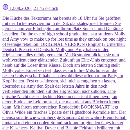
12.08.2026 | 21:45 o'clock
Die Küche des Textoriums hat bereits ab 18 Uhr für Sie geöffnet,
mit der Ticketreservierung in der Sitzplatzkategorie 1 können Sie
gerne schon vor Filmbeginn an Ihrem Platz Speisen und Getränke
bestellen. On the eve of high school graduation, star students Molly
and Amy vow to make up for lost time as they embark on one night
of teenage rebellion. ORIGINAL VERSION (English) / Untertitel:
Deutsch Pressetext Deutsch: Molly und Amy haben in der
Highschool alles richtig gemacht. Mit Bestnoten blicken sie nun
wohlverdient einer glänzenden Zukunft an Elite-Unis entgegen und
herab auf die Loser ihrer Klasse. Doch am letzten Schultag stellt
Molly voller Entsetzen fest, dass es auch ihre Mitschüler an die
besten Unis geschafft haben – obwohl diese offenbar nur Party im
Kopf hatten. Fest entschlossen, sich nichts entgehen zu lassen,
überredet sie Amy den Spaß der letzten Jahre in den noch
verbleibenden Stunden auf der Highschool nachzuholen. Eine
epische Nacht des schlechten Benehmens steht ihnen bevor, an
deren Ende eine Lektion steht, die man nicht aus Büchern lernen
kann. Mit ihrem temporeichen Regiedebüt BOOKSMART legt
Olivia Wilde ein frisches Update der Highschool-Komödie hin. Der
ebenso smarte wie warmherzige Kinospaß über wahre Freundschaft
umtanzt mit einem coolen Soundtrack und originellen Gags locker
alle Klischees. Kaitlyn Dever und Beanie Feldstein brillieren mit