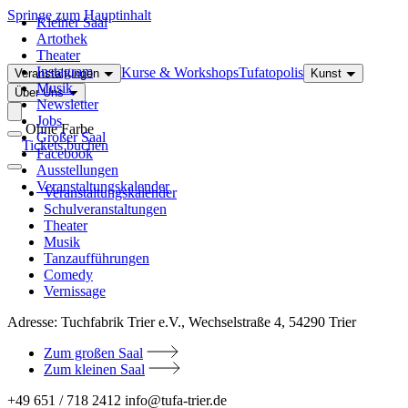
Springe zum Hauptinhalt
Kleiner Saal
Artothek
Theater
Instagram
Kurse & Workshops
Tufatopolis
Veranstaltungen
Kunst
Musik
Über Uns
Newsletter
Jobs
Ohne Farbe
Großer Saal
Tickets buchen
Facebook
Ausstellungen
Veranstaltungskalender
Veranstaltungskalender
Schulveranstaltungen
Theater
Musik
Tanzaufführungen
Comedy
Vernissage
Adresse:
Tuchfabrik Trier e.V., Wechselstraße 4, 54290 Trier
Zum großen Saal
Zum kleinen Saal
+49 651 / 718 2412
info@tufa-trier.de