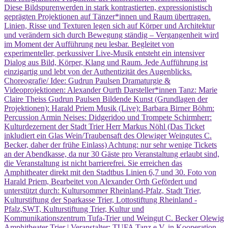
Diese Bildspurenwerden in stark kontrastierten, expressionistisch
geprägten Projektionen auf Tänzer*innen und Raum übertragen.
Linien, Risse und Texturen legen sich auf Körper und Architektur
und verändern sich durch Bewegung ständig – Vergangenheit wird
im Moment der Aufführung neu lesbar. Begleitet von
experimenteller, perkussiver Live-Musik entsteht ein intensiver
Dialog aus Bild, Körper, Klang und Raum. Jede Aufführung ist
einzigartig und lebt von der Authentizität des Augenblicks.
Choreografie/ Idee: Gudrun Paulsen Dramaturgie &
Videoprojektionen: Alexander Ourth Darsteller*innen Tanz: Marie
Claire Theiss Gudrun Paulsen Bildende Kunst (Grundlagen der
Projektionen): Harald Priem Musik (Live): Barbara Birner Böhm:
Percussion Armin Neises: Didgeridoo und Trompete Schirmherr:
Kulturdezernent der Stadt Trier Herr Markus Nöhl (Das Ticket
inkludiert ein Glas Wein/Traubensaft des Olewiger Weingutes C.
Becker, daher der frühe Einlass) Achtung: nur sehr wenige Tickets
an der Abendkasse, da nur 30 Gäste pro Veranstaltung erlaubt sind,
die Veranstaltung ist nicht barrierefrei. Sie erreichen das
Amphitheater direkt mit den Stadtbus Linien 6,7 und 30. Foto von
Harald Priem, Bearbeitet von Alexander Orth Gefördert und
unterstützt durch: Kultursommer Rheinland-Pfalz, Stadt Trier,
Kulturstiftung der Sparkasse Trier, Lottostiftung Rheinland -
Pfalz,SWT, Kulturstiftung Trier, Kultur und
Kommunikationszentrum Tufa-Trier und Weingut C. Becker Olewig
Amphitheater Trier | Veranstalter: TUFA Tanz e.V. in Kooperation