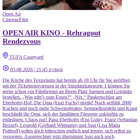
Open Air
Cinema/Film
OPEN AIR KINO - Rehragout
Rendezvous
TUFA Courtyard
05.08.2026 | 21:45 o'clock
Die Küche des Textoriums hat bereits ab 18 Uhr für Sie geöffnet,
mit der Ticketreservierung in der Sitzplatzkategorie 1 können Sie
gerne schon vor Filmbeginn an Ihrem Platz Speisen und Getränke
bestellen. „Was gibt’s zum Essen?“ „Nix.“ Paukenschlag am
Eberhofer-Hof: Die Oma (Enzi Fuchs) streikt! Nach gefühlt 2000
Kuchen und noch mehr Schweinsbraten, Semmelknödeln und Kraut
beschließt die Oma, sich der familiären Fürsorge zukünftig zu
entledigen. Chaos pur! Papa Eberhofer (Eisi Gulp), Franz (Sebastian
Bezzel), Leopold (Gerhard Wittmann) und Susi (Lisa Maria
Potthoff) sollen doch bitteschön endlich mal lernen, sich selbst zu
versorgen. Ausgerechnet jetzt übernimmt Susi auch noch