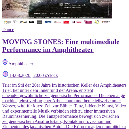
Dance
MOVING STONES: Eine multimediale
Performance im Amphitheater
Amphitheater
14.08.2026 | 20:00 o'clock
Trier im Stil der 20er Jahre Im historischen Keller des Amphitheaters
Trier, tief unter dem Innenrund der Arena, entsteht
eineaußergewöhnliche zeitgenössische Performance. Die ehemalige
machina, einst verborgener Arbeitsraum und heute teilweise unter
Wasser, wird für kurze Zeit zur Bühne. Tanz, bildende Kunst, Video
und experimentelle Musik verbinden sich zu einer immersiven
Rauminszenierung. Die Tanzperformance bewegt sich zwischen
zeitgenössischem Ausdruckstanz, Kontaktimprovisation und
Elementen des japanischen Butoh. Die Körper reagieren unmittelbar