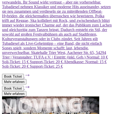
verwandeln. Ihr Sound wirkt vertraut – aber nie vorhersehbar.
Tubadiesel nehmen Klassiker und moderne Hits auseinander, setzen
sie neu zusammen und verdieseln sie zu mitreißenden Offbeat-
Hybriden, die gleichermaßen überraschen wie begeistern. Polka
trifft auf Reggae, Ska kollidiert mit Rock, und zwischendurch blitzt
immer wieder ironischer Charme auf, der das Publikum zum Lachen
und gleichzeitig zum Tanzen bringt. Dadurch entsteht ein Stil, der
sowohl auf großen Festivalbühnen als auch auf Stadtfesten,
Kulturveranstaltungen oder in Clubs zündet. Seit Jahren gilt
Tubadiesel als Live-Geheimtipp – eine Band, die nicht einfach
Songs spielt, sondern Momente schafft: laut, lebendig,
unverwechselbar. Skatehalle Trier West, Aachener Str. 65, 54294
Trier | Veranstalter: TUFA e.V. | Eintritt: (inkl. Geb.) Normal: 10 €
Soli-Ticket: 15 € Support-Ticket: 20 € Abendkasse: Normal: 15 €
Soli-Ticket: 20 € Support-Ticket: 25 €
Book Ticket
Mehr erfahren
Book Ticket
Mehr erfahren