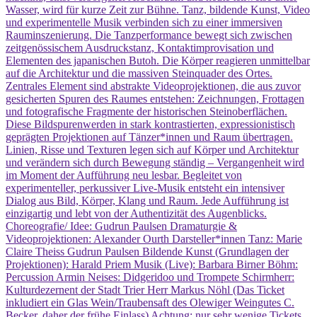
Wasser, wird für kurze Zeit zur Bühne. Tanz, bildende Kunst, Video
und experimentelle Musik verbinden sich zu einer immersiven
Rauminszenierung. Die Tanzperformance bewegt sich zwischen
zeitgenössischem Ausdruckstanz, Kontaktimprovisation und
Elementen des japanischen Butoh. Die Körper reagieren unmittelbar
auf die Architektur und die massiven Steinquader des Ortes.
Zentrales Element sind abstrakte Videoprojektionen, die aus zuvor
gesicherten Spuren des Raumes entstehen: Zeichnungen, Frottagen
und fotografische Fragmente der historischen Steinoberflächen.
Diese Bildspurenwerden in stark kontrastierten, expressionistisch
geprägten Projektionen auf Tänzer*innen und Raum übertragen.
Linien, Risse und Texturen legen sich auf Körper und Architektur
und verändern sich durch Bewegung ständig – Vergangenheit wird
im Moment der Aufführung neu lesbar. Begleitet von
experimenteller, perkussiver Live-Musik entsteht ein intensiver
Dialog aus Bild, Körper, Klang und Raum. Jede Aufführung ist
einzigartig und lebt von der Authentizität des Augenblicks.
Choreografie/ Idee: Gudrun Paulsen Dramaturgie &
Videoprojektionen: Alexander Ourth Darsteller*innen Tanz: Marie
Claire Theiss Gudrun Paulsen Bildende Kunst (Grundlagen der
Projektionen): Harald Priem Musik (Live): Barbara Birner Böhm:
Percussion Armin Neises: Didgeridoo und Trompete Schirmherr:
Kulturdezernent der Stadt Trier Herr Markus Nöhl (Das Ticket
inkludiert ein Glas Wein/Traubensaft des Olewiger Weingutes C.
Becker, daher der frühe Einlass) Achtung: nur sehr wenige Tickets