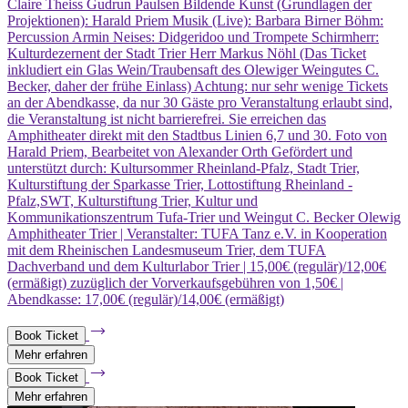
Claire Theiss Gudrun Paulsen Bildende Kunst (Grundlagen der
Projektionen): Harald Priem Musik (Live): Barbara Birner Böhm:
Percussion Armin Neises: Didgeridoo und Trompete Schirmherr:
Kulturdezernent der Stadt Trier Herr Markus Nöhl (Das Ticket
inkludiert ein Glas Wein/Traubensaft des Olewiger Weingutes C.
Becker, daher der frühe Einlass) Achtung: nur sehr wenige Tickets
an der Abendkasse, da nur 30 Gäste pro Veranstaltung erlaubt sind,
die Veranstaltung ist nicht barrierefrei. Sie erreichen das
Amphitheater direkt mit den Stadtbus Linien 6,7 und 30. Foto von
Harald Priem, Bearbeitet von Alexander Orth Gefördert und
unterstützt durch: Kultursommer Rheinland-Pfalz, Stadt Trier,
Kulturstiftung der Sparkasse Trier, Lottostiftung Rheinland -
Pfalz,SWT, Kulturstiftung Trier, Kultur und
Kommunikationszentrum Tufa-Trier und Weingut C. Becker Olewig
Amphitheater Trier | Veranstalter: TUFA Tanz e.V. in Kooperation
mit dem Rheinischen Landesmuseum Trier, dem TUFA
Dachverband und dem Kulturlabor Trier | 15,00€ (regulär)/12,00€
(ermäßigt) zuzüglich der Vorverkaufsgebühren von 1,50€ |
Abendkasse: 17,00€ (regulär)/14,00€ (ermäßigt)
Book Ticket
Mehr erfahren
Book Ticket
Mehr erfahren