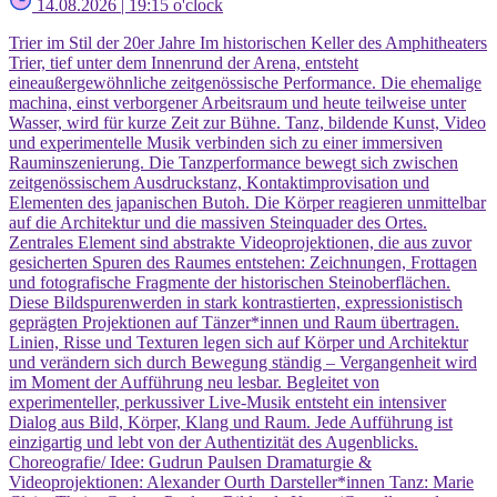
14.08.2026 | 19:15 o'clock
Trier im Stil der 20er Jahre Im historischen Keller des Amphitheaters
Trier, tief unter dem Innenrund der Arena, entsteht
eineaußergewöhnliche zeitgenössische Performance. Die ehemalige
machina, einst verborgener Arbeitsraum und heute teilweise unter
Wasser, wird für kurze Zeit zur Bühne. Tanz, bildende Kunst, Video
und experimentelle Musik verbinden sich zu einer immersiven
Rauminszenierung. Die Tanzperformance bewegt sich zwischen
zeitgenössischem Ausdruckstanz, Kontaktimprovisation und
Elementen des japanischen Butoh. Die Körper reagieren unmittelbar
auf die Architektur und die massiven Steinquader des Ortes.
Zentrales Element sind abstrakte Videoprojektionen, die aus zuvor
gesicherten Spuren des Raumes entstehen: Zeichnungen, Frottagen
und fotografische Fragmente der historischen Steinoberflächen.
Diese Bildspurenwerden in stark kontrastierten, expressionistisch
geprägten Projektionen auf Tänzer*innen und Raum übertragen.
Linien, Risse und Texturen legen sich auf Körper und Architektur
und verändern sich durch Bewegung ständig – Vergangenheit wird
im Moment der Aufführung neu lesbar. Begleitet von
experimenteller, perkussiver Live-Musik entsteht ein intensiver
Dialog aus Bild, Körper, Klang und Raum. Jede Aufführung ist
einzigartig und lebt von der Authentizität des Augenblicks.
Choreografie/ Idee: Gudrun Paulsen Dramaturgie &
Videoprojektionen: Alexander Ourth Darsteller*innen Tanz: Marie