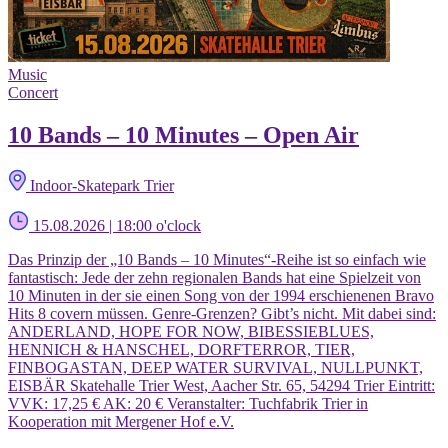
Music
Concert
10 Bands – 10 Minutes – Open Air
Indoor-Skatepark Trier
15.08.2026 | 18:00 o'clock
Das Prinzip der „10 Bands – 10 Minutes“-Reihe ist so einfach wie
fantastisch: Jede der zehn regionalen Bands hat eine Spielzeit von
10 Minuten in der sie einen Song von der 1994 erschienenen Bravo
Hits 8 covern müssen. Genre-Grenzen? Gibt’s nicht. Mit dabei sind:
ANDERLAND, HOPE FOR NOW, BIBESSIEBLUES,
HENNICH & HANSCHEL, DORFTERROR, TIER,
FINBOGASTAN, DEEP WATER SURVIVAL, NULLPUNKT,
EISBÄR Skatehalle Trier West, Aacher Str. 65, 54294 Trier Eintritt:
VVK: 17,25 € AK: 20 € Veranstalter: Tuchfabrik Trier in
Kooperation mit Mergener Hof e.V.