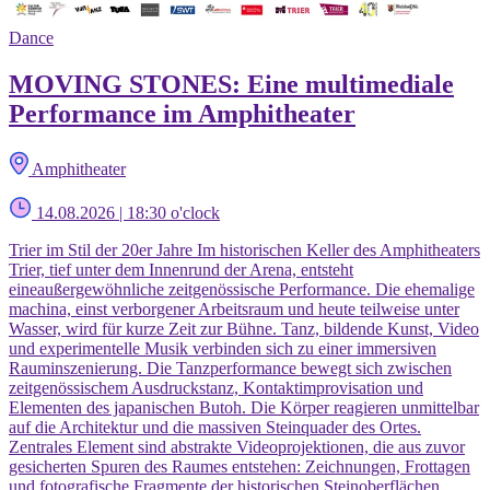
Dance
MOVING STONES: Eine multimediale
Performance im Amphitheater
Amphitheater
14.08.2026 | 18:30 o'clock
Trier im Stil der 20er Jahre Im historischen Keller des Amphitheaters
Trier, tief unter dem Innenrund der Arena, entsteht
eineaußergewöhnliche zeitgenössische Performance. Die ehemalige
machina, einst verborgener Arbeitsraum und heute teilweise unter
Wasser, wird für kurze Zeit zur Bühne. Tanz, bildende Kunst, Video
und experimentelle Musik verbinden sich zu einer immersiven
Rauminszenierung. Die Tanzperformance bewegt sich zwischen
zeitgenössischem Ausdruckstanz, Kontaktimprovisation und
Elementen des japanischen Butoh. Die Körper reagieren unmittelbar
auf die Architektur und die massiven Steinquader des Ortes.
Zentrales Element sind abstrakte Videoprojektionen, die aus zuvor
gesicherten Spuren des Raumes entstehen: Zeichnungen, Frottagen
und fotografische Fragmente der historischen Steinoberflächen.